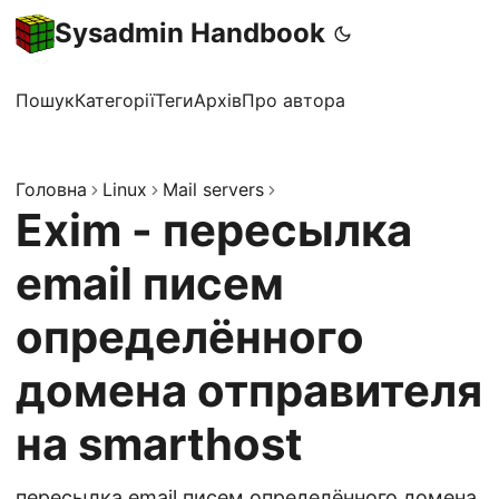
Sysadmin Handbook
Пошук
Категорії
Теги
Архів
Про автора
Головна
Linux
Mail servers
Exim - пересылка
email писем
определённого
домена отправителя
на smarthost
пересылка email писем определённого домена