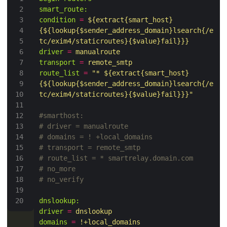
smart_route:
condition
=
${extract{smart_host}
{${lookup{$sender_address_domain}lsearch{/e
tc/exim4/staticroutes}{$value}fail}}}
driver
=
manualroute
transport
=
remote_smtp
route_list
=
"* ${extract{smart_host}
{${lookup{$sender_address_domain}lsearch{/e
tc/exim4/staticroutes}{$value}fail}}}"
#smarthost:
# driver = manualroute
# domains = ! +local_domains
# transport = remote_smtp
# route_list = * smartrelay.domain.com
# no_more
# no_verify
dnslookup:
driver
=
dnslookup
domains
=
!+local_domains