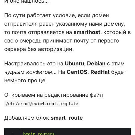
И оно нашлось…
По сути работает условие, если домен
отправителя равен указанному нами домену,
то почта отправляется на
smarthost
, который в
свою очередь принимает почту от первого
сервера без авторизации.
Настраивалось это на
Ubuntu
,
Debian
с этим
чудным конфигом
… На
CentOS
,
RedHat
будет
немного проще.
Открываем на редактирование файл
/etc/exim4/exim4.conf.template
Добавляем блок
smart_route
begin routers