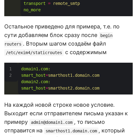
transport
=
remote_smtp
no_more
Остальное приведено для примера, т.е. по
сути добавляем блок сразу после
begin
. Вторым шагом создаём файл
routers
с содержимым
/etc/exim4/staticroutes
domain1.com: 
smart_host
=
smarthost1.domain.com
domain2.com: 
smart_host
=
smarthost2.domain.com
На каждой новой строке новое условие.
Выходит если отправителем письма указан к
примеру
, то письмо
admin@domain1.com
отправится на
, который
smarthost1.domain.com