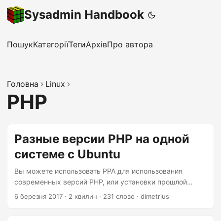
Sysadmin Handbook
Пошук
Категорії
Теги
Архів
Про автора
Головна
Linux
PHP
Разные версии PHP на одной
системе с Ubuntu
Вы можете использовать PPA для использования
современных версий PHP, или установки прошлой
версии PHP. (Например PHP 5.6 на Ubuntu 16.04 LTS)
6 березня 2017
·
2 хвилин
·
231 слово
·
dimetrius
Наиболее часто используется репозиторий от Ondřej
Surý, Debian PHP разработчика: ppa:ondrej/php (для