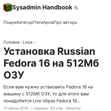
Sysadmin Handbook
Пошук
Категорії
Теги
Архів
Про автора
Головна
Linux
Установка Russian
Fedora 16 на 512Мб
ОЗУ
Если вам нужно установить Fedora 16 на
машину с 512Мб ОЗУ, то для этого вам
понадобится Live образ Fedora 16...
13 квітня 2016
·
1 хвилина
·
83 слів
·
dimetrius