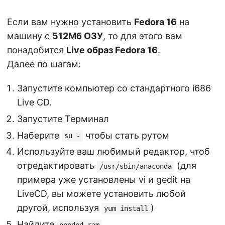
Если вам нужно установить
Fedora 16
на
машину с
512Мб ОЗУ
, то для этого вам
понадобится
Live образ Fedora 16
.
Далее по шагам:
Запустите компьютер со стандартного i686
Live CD.
Запустите Терминал
Наберите
чтобы стать рутом
su -
Используйте ваш любимый редактор, чтоб
отредактировать
(для
/usr/sbin/anaconda
примера уже установлены vi и gedit на
LiveCD, вы можете установить любой
другой, используя
)
yum install
Найдите