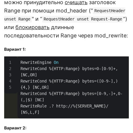
можно принудительно
очищать
заголовок
Range при помощи mod_header ("
RequestHeader
" и “
”)
unset Range
RequestHeader unset Request-Range
или
блокировать
длинные
последовательности Range через mod_rewrite:
Вариант 1:
RewriteEngine 
On
RewriteCond %{HTTP:Range} bytes=0-[0-9]+, 
RewriteCond %{HTTP:Range} bytes=([0-9-],)
RewriteCond %{HTTP:Range} bytes=[0-9,-]+,0-
RewriteRule .? http://%{SERVER_NAME}/ 
Вариант 2: