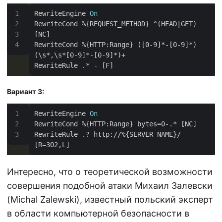
RewriteEngine 
On
RewriteCond %{REQUEST_METHOD} ^(HEAD|GET) 
RewriteCond %{HTTP:Range} ([0-9]*-[0-9]*)
Вариант 3:
RewriteEngine 
On
RewriteRule .? http://%{SERVER_NAME}/ 
Интересно, что о теоретической возможности
совершения подобной атаки Михаил Залевски
(Michal Zalewski), известный польский эксперт
в области компьютерной безопасности в