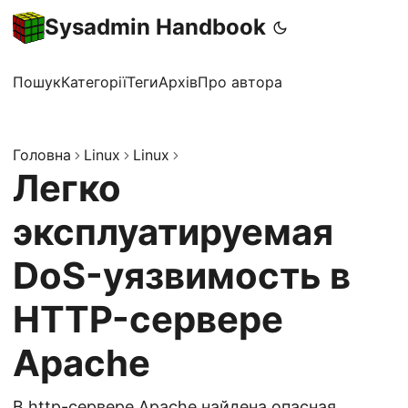
Sysadmin Handbook
Пошук
Категорії
Теги
Архів
Про автора
Головна
Linux
Linux
Легко
эксплуатируемая
DoS-уязвимость в
HTTP-сервере
Apache
В http-сервере Apache найдена опасная