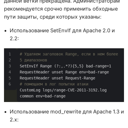
данной ветки прекращена. Администраторам
рекомендуется срочно применить обходные
пути защиты, среди которых указаны:
Использование SetEnvIf для Apache 2.0 и
2.2:
# Удаляем заголовок Range, если в нем более 
5 диапазонов
# помещаем в лог попытки атаки
CustomLog logs/range-CVE-2011-3192.log 
Использование mod_rewrite для Apache 1.3 и
2.x: