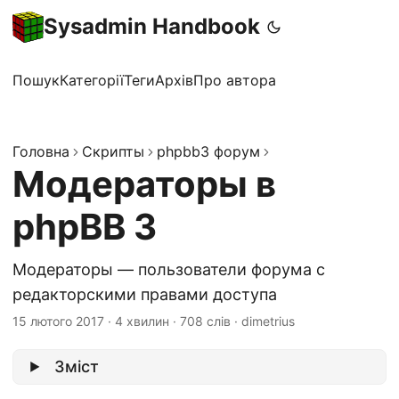
Sysadmin Handbook
Пошук
Категорії
Теги
Архів
Про автора
Головна
Скрипты
phpbb3 форум
Модераторы в
phpBB 3
Модераторы — пользователи форума с
редакторскими правами доступа
15 лютого 2017
·
4 хвилин
·
708 слів
·
dimetrius
Зміст