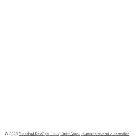
© 2026
Practical DevOps, Linux, OpenStack, Kubernetes and Automation
·