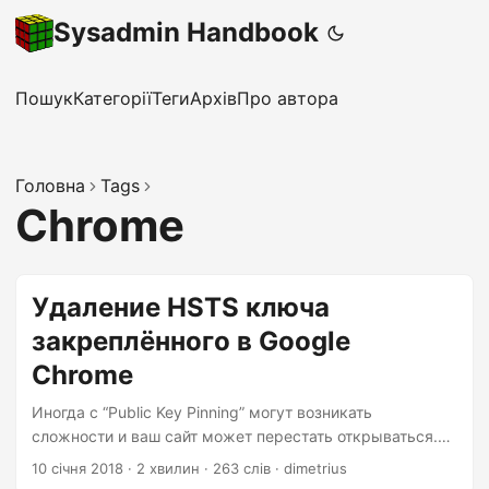
Sysadmin Handbook
Пошук
Категорії
Теги
Архів
Про автора
Головна
Tags
Chrome
Удаление HSTS ключа
закреплённого в Google
Chrome
Иногда с “Public Key Pinning” могут возникать
сложности и ваш сайт может перестать открываться.
Обычно это происходит после обновления SSL
10 січня 2018
·
2 хвилин
·
263 слів
·
dimetrius
сертификатов. В этом случае время выбранное