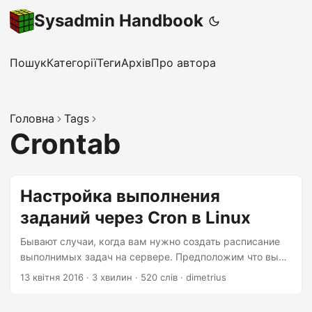
Sysadmin Handbook
Пошук
Категорії
Теги
Архів
Про автора
Головна
Tags
Crontab
Настройка выполнения
заданий через Cron в Linux
Бывают случаи, когда вам нужно создать расписание
выполнимых задач на сервере. Предположим что вы
хотите сделать резервную копию на жесткий диск раз в
13 квітня 2016
·
3 хвилин
·
520 слів
·
dimetrius
неделю, или вы хотите запустить скрипт в 6 часов утра
каждый день. Все эти задачи, которые вы хотите