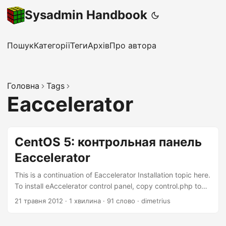
Sysadmin Handbook
Пошук
Категорії
Теги
Архів
Про автора
Головна
Tags
Eaccelerator
CentOS 5: контрольная панель
Eaccelerator
This is a continuation of Eaccelerator Installation topic here.
To install eAccelerator control panel, copy control.php to
your main html folder. We’ll use /var/www/html and
21 травня 2012
·
1 хвилина
·
91 слово
·
dimetrius
http://server.domain.com in our example. Through SSH
Change directory. 1 cd /tmp/eaccelerator-0.9.5.2 Copy