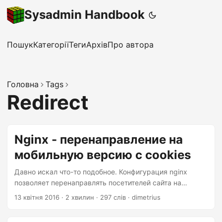
Sysadmin Handbook
Пошук
Категорії
Теги
Архів
Про автора
Головна
Tags
Redirect
Nginx - перенаправление на
мобильную версию с cookies
Давно искал что-то подобное. Конфигурация nginx
позволяет перенаправлять посетителей сайта на
мобильную версию по UserAgent‘у. И казалось бы… это
13 квітня 2016
·
2 хвилин
·
297 слів
·
dimetrius
совсем не сложно, но у нас есть ещё и плюшки.
Плюшки в том что мы можем добавить в адресную